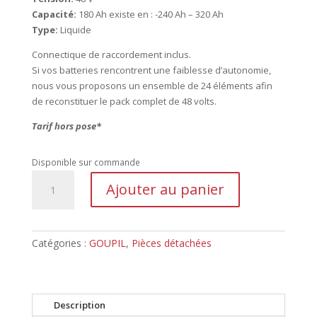
Capacité:
180 Ah existe en : -240 Ah – 320 Ah
Type:
Liquide
Connectique de raccordement inclus.
Si vos batteries rencontrent une faiblesse d’autonomie,
nous vous proposons un ensemble de 24 éléments afin
de reconstituer le pack complet de 48 volts.
Tarif hors pose*
Disponible sur commande
quantité
Ajouter au panier
de
PACK
BATTERIE
GOUPIL
Catégories :
GOUPIL
,
Pièces détachées
48
V
180
Ah
Description