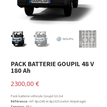
PACK BATTERIE GOUPIL 48 V
180 Ah
2300,00
€
Pack batterie véhicule Goupil G3-G4
Référence:
réf: 4pz240 et 4pz320 (selon Ampérage)
Tension:
48 V