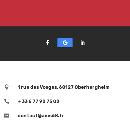

1 rue des Vosges, 68127 Oberhergheim

+ 33 6 77 90 75 02

contact@ams68.fr